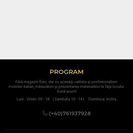
PROGRAM
Fără magazin fizic, dar cu aceeași calitate și profesionalism
mobilier italian, măsurători și prezentarea materialelor la fața locului.
Sună acum!
Luni - Vineri: 09 - 18 | Sambata 10 - 14 | Duminica: Inchis
(+40)761937928