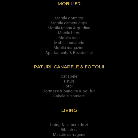
MOBILIER
Mobila dormitor
Mobila camera copii
Mobila terasa & gradina
Mobila birou
Mobila baie
Mobila bucatarie
Mobila magazine
Apartamente & Rezidential
PATURI, CANAPELE & FOTOLII
Canapele
Paturi
Fotolii
Dormeze & bancute & poufuri
Saltele si somiere
LIVING
Living & camere de zi
Biblioteci
Masute sufragerie