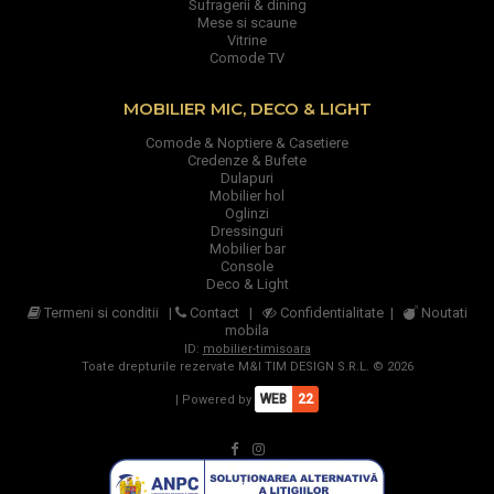
Sufragerii & dining
Mese si scaune
Vitrine
Comode TV
MOBILIER MIC, DECO & LIGHT
Comode & Noptiere & Casetiere
Credenze & Bufete
Dulapuri
Mobilier hol
Oglinzi
Dressinguri
Mobilier bar
Console
Deco & Light
Termeni si conditii
|
Contact
|
Confidentialitate
|
Noutati
mobila
ID:
mobilier-timisoara
Toate drepturile rezervate M&I TIM DESIGN S.R.L. © 2026
WEB
22
| Powered by