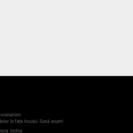
fesionalism
lelor la fața locului. Sună acum!
ica: Inchis