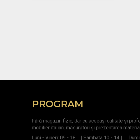
PROGRAM
Fără magazin fizic, dar cu aceeași calitate și pro
mobilier italian, măsurători și prezentarea materia
Luni - Vineri: 09 - 18 | Sambata 10 - 14 | Dumin