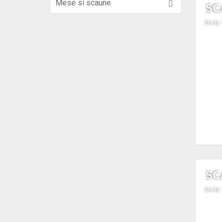
Mese si scaune
De la:
SC
De la: