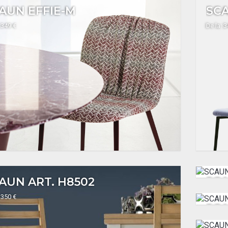
AUN EFFIE-M
SCA
 349 €
De la: 
AUN ART. H8502
SCA
 350 €
De la: 
SC
De la: 