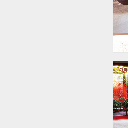
SC
De la: