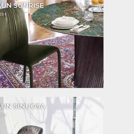
AUN SUNRISE
223 €
AUN SINUOSA
285 €