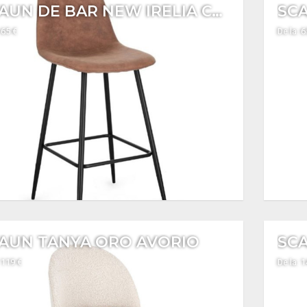
SCAUN DE BAR NEW IRELIA CONIAC
SCA
 65 €
De la: 6
AUN TANYA ORO AVORIO
SC
 119 €
De la: 