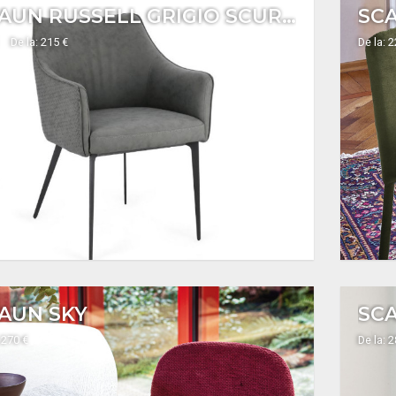
SCAUN RUSSELL GRIGIO SCURO
SC
De la: 215 €
De la: 
AUN SKY
SC
 270 €
De la: 