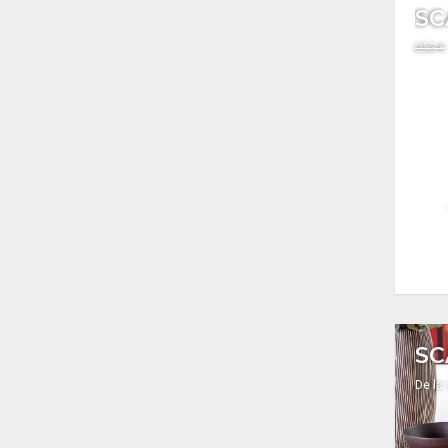
253 €
SC
De la: