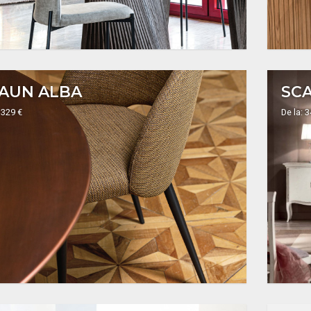
AUN ALBA
SCA
 329 €
De la: 