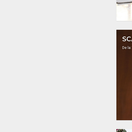
SC
De la: