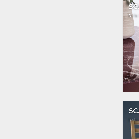
SC
De la:
SC
De la: