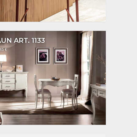
UN ART. 1133
345 €