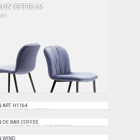
UN EFFIE-M
349 €
UN ART. H1164
360 €
AUN DE BAR COFFEE
360 €