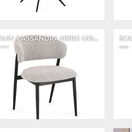
SCAUN CASSANDRA NERO GRIGIO
SC
 164 €
253 €