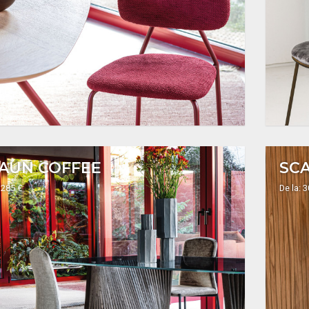
AUN COFFEE
SCA
 285 €
De la: 