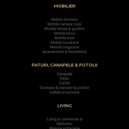
MOBILIER
Mobila dormitor
Mobila camera copii
Mobila terasa & gradina
Mobila birou
Mobila baie
Mobila bucatarie
Mobila magazine
Apartamente & Rezidential
PATURI, CANAPELE & FOTOLII
Canapele
Paturi
Fotolii
Dormeze & bancute & poufuri
Saltele si somiere
LIVING
Living & camere de zi
Biblioteci
Masute sufragerie