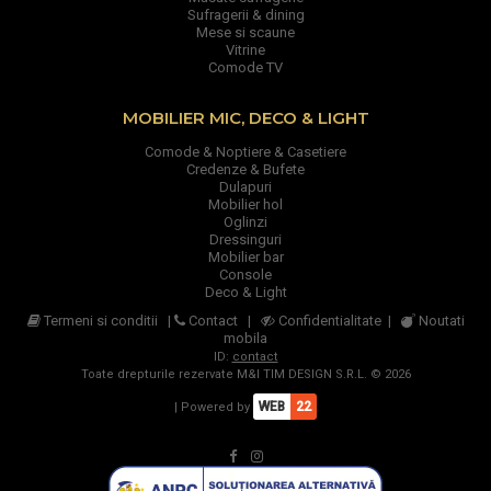
Sufragerii & dining
Mese si scaune
Vitrine
Comode TV
MOBILIER MIC, DECO & LIGHT
Comode & Noptiere & Casetiere
Credenze & Bufete
Dulapuri
Mobilier hol
Oglinzi
Dressinguri
Mobilier bar
Console
Deco & Light
Termeni si conditii
|
Contact
|
Confidentialitate
|
Noutati
mobila
ID:
contact
Toate drepturile rezervate M&I TIM DESIGN S.R.L. © 2026
WEB
22
| Powered by