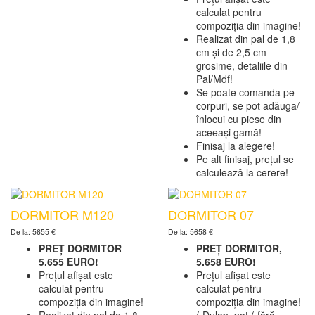
calculat pentru
compoziția din imagine!
Realizat din pal de 1,8
cm și de 2,5 cm
grosime, detaliile din
Pal/Mdf!
Se poate comanda pe
corpuri, se pot adăuga/
înlocui cu piese din
aceeași gamă!
Finisaj la alegere!
Pe alt finisaj, prețul se
calculează la cerere!
DORMITOR M120
DORMITOR 07
De la: 5655 €
De la: 5658 €
PREȚ DORMITOR
PREȚ DORMITOR,
5.655 EURO!
5.658 EURO!
Prețul afișat este
Prețul afișat este
calculat pentru
calculat pentru
compoziția din imagine!
compoziția din imagine!
Realizat din pal de 1,8
( Dulap, pat ( fără