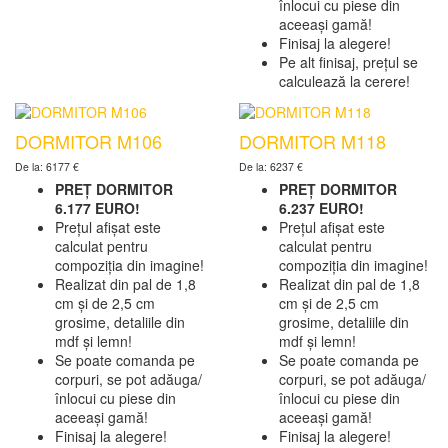
înlocui cu piese din
aceeași gamă!
Finisaj la alegere!
Pe alt finisaj, prețul se
calculează la cerere!
DORMITOR M106
DORMITOR M118
De la: 6177 €
De la: 6237 €
PREȚ DORMITOR
PREȚ DORMITOR
6.177 EURO!
6.237 EURO!
Prețul afișat este
Prețul afișat este
calculat pentru
calculat pentru
compoziția din imagine!
compoziția din imagine!
Realizat din pal de 1,8
Realizat din pal de 1,8
cm și de 2,5 cm
cm și de 2,5 cm
grosime, detaliile din
grosime, detaliile din
mdf și lemn!
mdf și lemn!
Se poate comanda pe
Se poate comanda pe
corpuri, se pot adăuga/
corpuri, se pot adăuga/
înlocui cu piese din
înlocui cu piese din
aceeași gamă!
aceeași gamă!
Finisaj la alegere!
Finisaj la alegere!