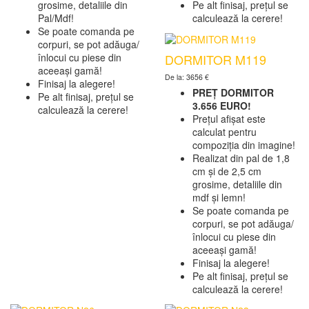
grosime, detaliile din
Pe alt finisaj, prețul se
Pal/Mdf!
calculează la cerere!
Se poate comanda pe
corpuri, se pot adăuga/
DORMITOR M119
înlocui cu piese din
aceeași gamă!
De la: 3656 €
Finisaj la alegere!
PREȚ DORMITOR
Pe alt finisaj, prețul se
3.656 EURO!
calculează la cerere!
Prețul afișat este
calculat pentru
compoziția din imagine!
Realizat din pal de 1,8
cm și de 2,5 cm
grosime, detaliile din
mdf și lemn!
Se poate comanda pe
corpuri, se pot adăuga/
înlocui cu piese din
aceeași gamă!
Finisaj la alegere!
Pe alt finisaj, prețul se
calculează la cerere!