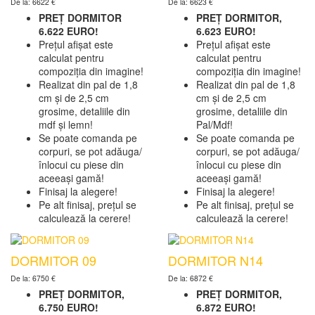
De la: 6622 €
De la: 6623 €
PREȚ DORMITOR
PREȚ DORMITOR,
6.622 EURO!
6.623 EURO!
Prețul afișat este
Prețul afișat este
calculat pentru
calculat pentru
compoziția din imagine!
compoziția din imagine!
Realizat din pal de 1,8
Realizat din pal de 1,8
cm și de 2,5 cm
cm și de 2,5 cm
grosime, detaliile din
grosime, detaliile din
mdf și lemn!
Pal/Mdf!
Se poate comanda pe
Se poate comanda pe
corpuri, se pot adăuga/
corpuri, se pot adăuga/
înlocui cu piese din
înlocui cu piese din
aceeași gamă!
aceeași gamă!
Finisaj la alegere!
Finisaj la alegere!
Pe alt finisaj, prețul se
Pe alt finisaj, prețul se
calculează la cerere!
calculează la cerere!
DORMITOR 09
DORMITOR N14
De la: 6750 €
De la: 6872 €
PREȚ DORMITOR,
PREȚ DORMITOR,
6.750 EURO!
6.872 EURO!