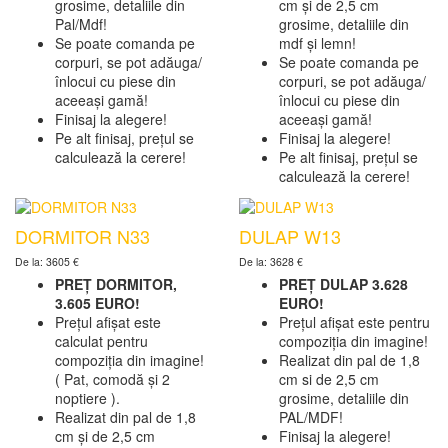
grosime, detaliile din
cm și de 2,5 cm
Pal/Mdf!
grosime, detaliile din
Se poate comanda pe
mdf și lemn!
corpuri, se pot adăuga/
Se poate comanda pe
înlocui cu piese din
corpuri, se pot adăuga/
aceeași gamă!
înlocui cu piese din
Finisaj la alegere!
aceeași gamă!
Pe alt finisaj, prețul se
Finisaj la alegere!
calculează la cerere!
Pe alt finisaj, prețul se
calculează la cerere!
DORMITOR N33
DULAP W13
De la: 3605 €
De la: 3628 €
PREȚ DORMITOR,
PREȚ DULAP 3.628
3.605 EURO!
EURO!
Prețul afișat este
Prețul afișat este pentru
calculat pentru
compoziția din imagine!
compoziția din imagine!
Realizat din pal de 1,8
( Pat, comodă și 2
cm si de 2,5 cm
noptiere ).
grosime, detaliile din
Realizat din pal de 1,8
PAL/MDF!
cm și de 2,5 cm
Finisaj la alegere!