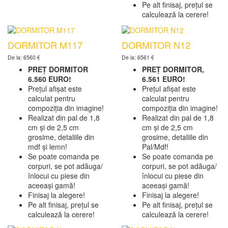
Pe alt finisaj, prețul se
calculează la cerere!
DORMITOR M117
DORMITOR N12
De la: 6560 €
De la: 6561 €
PREȚ DORMITOR
PREȚ DORMITOR,
6.560 EURO!
6.561 EURO!
Prețul afișat este
Prețul afișat este
calculat pentru
calculat pentru
compoziția din imagine!
compoziția din imagine!
Realizat din pal de 1,8
Realizat din pal de 1,8
cm și de 2,5 cm
cm și de 2,5 cm
grosime, detaliile din
grosime, detaliile din
mdf și lemn!
Pal/Mdf!
Se poate comanda pe
Se poate comanda pe
corpuri, se pot adăuga/
corpuri, se pot adăuga/
înlocui cu piese din
înlocui cu piese din
aceeași gamă!
aceeași gamă!
Finisaj la alegere!
Finisaj la alegere!
Pe alt finisaj, prețul se
Pe alt finisaj, prețul se
calculează la cerere!
calculează la cerere!