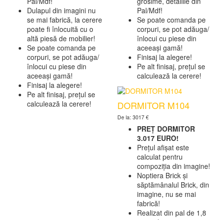
Pal/Mdf!
grosime, detaliile din
Dulapul din imagini nu
Pal/Mdf!
se mai fabrică, la cerere
Se poate comanda pe
poate fi înlocuită cu o
corpuri, se pot adăuga/
altă piesă de mobilier!
înlocui cu piese din
Se poate comanda pe
aceeași gamă!
corpuri, se pot adăuga/
Finisaj la alegere!
înlocui cu piese din
Pe alt finisaj, prețul se
aceeași gamă!
calculează la cerere!
Finisaj la alegere!
Pe alt finisaj, prețul se
DORMITOR M104
calculează la cerere!
De la: 3017 €
PREȚ DORMITOR
3.017 EURO!
Prețul afișat este
calculat pentru
compoziția din imagine!
Noptiera Brick și
săptămânalul Brick, din
imagine, nu se mai
fabrică!
Realizat din pal de 1,8