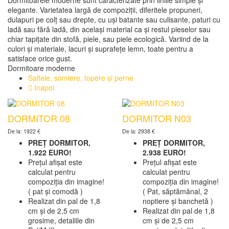
Dormitoarele moderne sunt caracterizate prin liniile simple și
elegante. Varietatea largă de compoziții, diferitele propuneri,
dulapuri pe colț sau drepte, cu uși batante sau culisante, paturi cu
ladă sau fără ladă, din același material ca și restul pieselor sau
chiar tapițate din stofă, piele, sau piele ecologică. Variind de la
culori și materiale, lacuri și suprafețe lemn, toate pentru a
satisface orice gust.
Dormitoare moderne
Saltele, somiere, topere și perne
Inapoi
DORMITOR 08
DORMITOR N03
De la: 1922 €
De la: 2938 €
PREȚ DORMITOR,
PREȚ DORMITOR,
1.922 EURO!
2.938 EURO!
Prețul afișat este
Prețul afișat este
calculat pentru
calculat pentru
compoziția din imagine!
compoziția din imagine!
( pat și comodă )
( Pat, săptămânal, 2
Realizat din pal de 1,8
noptiere și banchetă )
cm și de 2,5 cm
Realizat din pal de 1,8
grosime, detaliile din
cm și de 2,5 cm