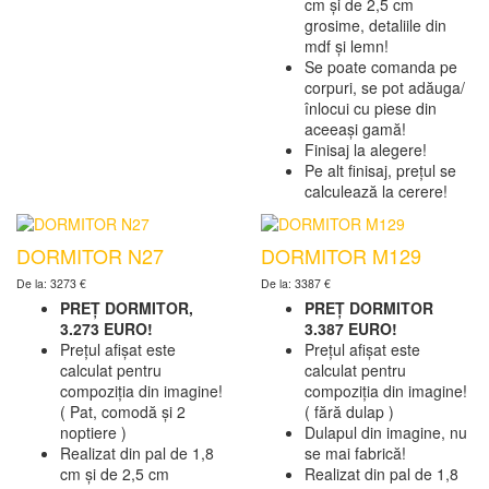
cm și de 2,5 cm
grosime, detaliile din
mdf și lemn!
Se poate comanda pe
corpuri, se pot adăuga/
înlocui cu piese din
aceeași gamă!
Finisaj la alegere!
Pe alt finisaj, prețul se
calculează la cerere!
DORMITOR N27
DORMITOR M129
De la: 3273 €
De la: 3387 €
PREȚ DORMITOR,
PREȚ DORMITOR
3.273 EURO!
3.387 EURO!
Prețul afișat este
Prețul afișat este
calculat pentru
calculat pentru
compoziția din imagine!
compoziția din imagine!
( Pat, comodă și 2
( fără dulap )
noptiere )
Dulapul din imagine, nu
Realizat din pal de 1,8
se mai fabrică!
cm și de 2,5 cm
Realizat din pal de 1,8