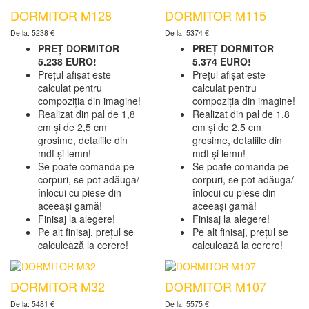
DORMITOR M128
DORMITOR M115
De la: 5238 €
De la: 5374 €
PREȚ DORMITOR
PREȚ DORMITOR
5.238 EURO!
5.374 EURO!
Prețul afișat este
Prețul afișat este
calculat pentru
calculat pentru
compoziția din imagine!
compoziția din imagine!
Realizat din pal de 1,8
Realizat din pal de 1,8
cm și de 2,5 cm
cm și de 2,5 cm
grosime, detaliile din
grosime, detaliile din
mdf și lemn!
mdf și lemn!
Se poate comanda pe
Se poate comanda pe
corpuri, se pot adăuga/
corpuri, se pot adăuga/
înlocui cu piese din
înlocui cu piese din
aceeași gamă!
aceeași gamă!
Finisaj la alegere!
Finisaj la alegere!
Pe alt finisaj, prețul se
Pe alt finisaj, prețul se
calculează la cerere!
calculează la cerere!
DORMITOR M32
DORMITOR M107
De la: 5481 €
De la: 5575 €