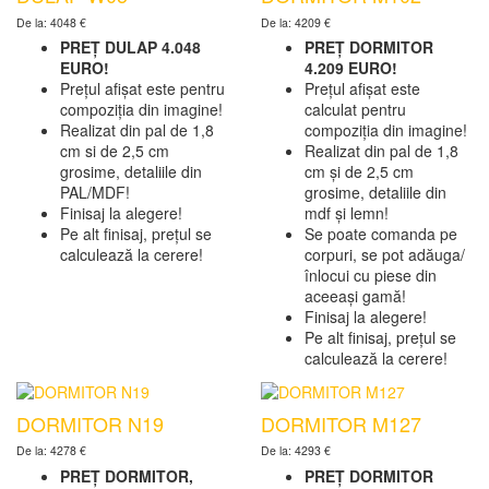
De la: 4048 €
De la: 4209 €
PREȚ DULAP 4.048
PREȚ DORMITOR
EURO!
4.209 EURO!
Prețul afișat este pentru
Prețul afișat este
compoziția din imagine!
calculat pentru
Realizat din pal de 1,8
compoziția din imagine!
cm si de 2,5 cm
Realizat din pal de 1,8
grosime, detaliile din
cm și de 2,5 cm
PAL/MDF!
grosime, detaliile din
Finisaj la alegere!
mdf și lemn!
Pe alt finisaj, prețul se
Se poate comanda pe
calculează la cerere!
corpuri, se pot adăuga/
înlocui cu piese din
aceeași gamă!
Finisaj la alegere!
Pe alt finisaj, prețul se
calculează la cerere!
DORMITOR N19
DORMITOR M127
De la: 4278 €
De la: 4293 €
PREȚ DORMITOR,
PREȚ DORMITOR