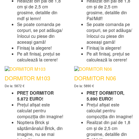
Realizat din pal de 1,8
Realizat din pal de 1,8
cm și de 2,5 cm
cm și de 2,5 cm
grosime, detaliile din
grosime, detaliile din
mdf și lemn!
Pal/Mdf!
Se poate comanda pe
Se poate comanda pe
corpuri, se pot adăuga/
corpuri, se pot adăuga/
înlocui cu piese din
înlocui cu piese din
aceeași gamă!
aceeași gamă!
Finisaj la alegere!
Finisaj la alegere!
Pe alt finisaj, prețul se
Pe alt finisaj, prețul se
calculează la cerere!
calculează la cerere!
DORMITOR M103
DORMITOR N06
De la: 5872 €
De la: 5890 €
PREȚ DORMITOR
PREȚ DORMITOR,
5.872 EURO!
5.890 EURO!
Prețul afișat este
Prețul afișat este
calculat pentru
calculat pentru
compoziția din imagine!
compoziția din imagine!
Noptiera Brick și
Realizat din pal de 1,8
săptămânalul Brick, din
cm și de 2,5 cm
imagine, nu se mai
grosime, detaliile din