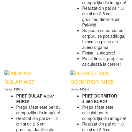
compoziția din imagine!
Realizat din pal de 1,8
cm și de 2,5 cm
grosime, detaliile din
Pal/Mdf!
Se poate comanda pe
corpuri, se pot adăuga/
înlocui cu piese din
aceeași gamă!
Finisaj la alegere!
Pe alt finisaj, prețul se
calculează la cerere!
DULAP W07
DORMITOR M125
De la: 4397 €
De la: 4459 €
PREȚ DULAP 4.397
PREȚ DORMITOR
EURO!
4.459 EURO!
Prețul afișat este pentru
Prețul afișat este
compoziția din imagine!
calculat pentru
Realizat din pal de 1,8
compoziția din imagine!
cm si de 2,5 cm
Realizat din pal de 1,8
grosime, detaliile din
cm și de 2,5 cm