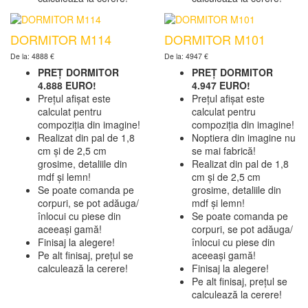
DORMITOR M114
DORMITOR M101
De la: 4888 €
De la: 4947 €
PREȚ DORMITOR
PREȚ DORMITOR
4.888 EURO!
4.947 EURO!
Prețul afișat este
Prețul afișat este
calculat pentru
calculat pentru
compoziția din imagine!
compoziția din imagine!
Realizat din pal de 1,8
Noptiera din imagine nu
cm și de 2,5 cm
se mai fabrică!
grosime, detaliile din
Realizat din pal de 1,8
mdf și lemn!
cm și de 2,5 cm
Se poate comanda pe
grosime, detaliile din
corpuri, se pot adăuga/
mdf și lemn!
înlocui cu piese din
Se poate comanda pe
aceeași gamă!
corpuri, se pot adăuga/
Finisaj la alegere!
înlocui cu piese din
Pe alt finisaj, prețul se
aceeași gamă!
calculează la cerere!
Finisaj la alegere!
Pe alt finisaj, prețul se
calculează la cerere!