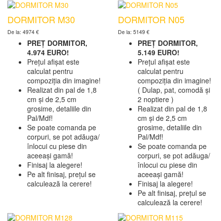
DORMITOR M30
DORMITOR N05
De la: 4974 €
De la: 5149 €
PREȚ DORMITOR,
PREȚ DORMITOR,
4.974 EURO!
5.149 EURO!
Prețul afișat este
Prețul afișat este
calculat pentru
calculat pentru
compoziția din imagine!
compoziția din imagine!
Realizat din pal de 1,8
( Dulap, pat, comodă și
cm și de 2,5 cm
2 noptiere )
grosime, detaliile din
Realizat din pal de 1,8
Pal/Mdf!
cm și de 2,5 cm
Se poate comanda pe
grosime, detaliile din
corpuri, se pot adăuga/
Pal/Mdf!
înlocui cu piese din
Se poate comanda pe
aceeași gamă!
corpuri, se pot adăuga/
Finisaj la alegere!
înlocui cu piese din
Pe alt finisaj, prețul se
aceeași gamă!
calculează la cerere!
Finisaj la alegere!
Pe alt finisaj, prețul se
calculează la cerere!