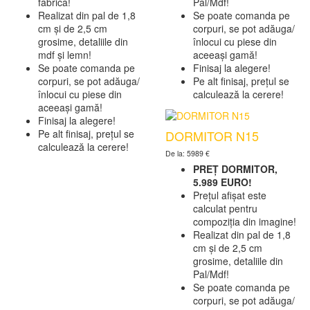
fabrică!
Pal/Mdf!
Realizat din pal de 1,8
Se poate comanda pe
cm și de 2,5 cm
corpuri, se pot adăuga/
grosime, detaliile din
înlocui cu piese din
mdf și lemn!
aceeași gamă!
Se poate comanda pe
Finisaj la alegere!
corpuri, se pot adăuga/
Pe alt finisaj, prețul se
înlocui cu piese din
calculează la cerere!
aceeași gamă!
Finisaj la alegere!
DORMITOR N15
Pe alt finisaj, prețul se
calculează la cerere!
De la: 5989 €
PREȚ DORMITOR,
5.989 EURO!
Prețul afișat este
calculat pentru
compoziția din imagine!
Realizat din pal de 1,8
cm și de 2,5 cm
grosime, detaliile din
Pal/Mdf!
Se poate comanda pe
corpuri, se pot adăuga/