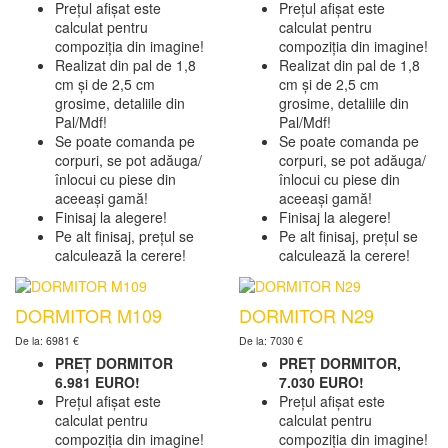
Prețul afișat este
Prețul afișat este
calculat pentru
calculat pentru
compoziția din imagine!
compoziția din imagine!
Realizat din pal de 1,8
Realizat din pal de 1,8
cm și de 2,5 cm
cm și de 2,5 cm
grosime, detaliile din
grosime, detaliile din
Pal/Mdf!
Pal/Mdf!
Se poate comanda pe
Se poate comanda pe
corpuri, se pot adăuga/
corpuri, se pot adăuga/
înlocui cu piese din
înlocui cu piese din
aceeași gamă!
aceeași gamă!
Finisaj la alegere!
Finisaj la alegere!
Pe alt finisaj, prețul se
Pe alt finisaj, prețul se
calculează la cerere!
calculează la cerere!
DORMITOR M109
DORMITOR N29
De la: 6981 €
De la: 7030 €
PREȚ DORMITOR
PREȚ DORMITOR,
6.981 EURO!
7.030 EURO!
Prețul afișat este
Prețul afișat este
calculat pentru
calculat pentru
compoziția din imagine!
compoziția din imagine!