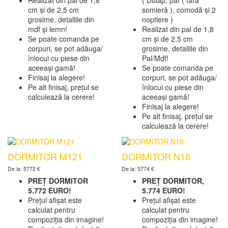
cm și de 2,5 cm
somieră ), comodă și 2
grosime, detaliile din
noptiere )
mdf și lemn!
Realizat din pal de 1,8
Se poate comanda pe
cm și de 2,5 cm
corpuri, se pot adăuga/
grosime, detaliile din
înlocui cu piese din
Pal/Mdf!
aceeași gamă!
Se poate comanda pe
Finisaj la alegere!
corpuri, se pot adăuga/
Pe alt finisaj, prețul se
înlocui cu piese din
calculează la cerere!
aceeași gamă!
Finisaj la alegere!
Pe alt finisaj, prețul se
calculează la cerere!
DORMITOR M121
DORMITOR N16
De la: 5772 €
De la: 5774 €
PREȚ DORMITOR
PREȚ DORMITOR,
5.772 EURO!
5.774 EURO!
Prețul afișat este
Prețul afișat este
calculat pentru
calculat pentru
compoziția din imagine!
compoziția din imagine!