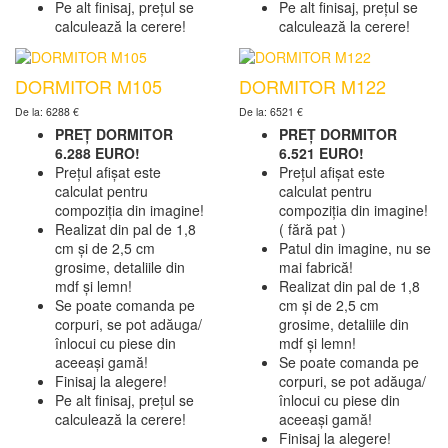
Pe alt finisaj, prețul se
Pe alt finisaj, prețul se
calculează la cerere!
calculează la cerere!
DORMITOR M105
DORMITOR M122
De la: 6288 €
De la: 6521 €
PREȚ DORMITOR
PREȚ DORMITOR
6.288 EURO!
6.521 EURO!
Prețul afișat este
Prețul afișat este
calculat pentru
calculat pentru
compoziția din imagine!
compoziția din imagine!
Realizat din pal de 1,8
( fără pat )
cm și de 2,5 cm
Patul din imagine, nu se
grosime, detaliile din
mai fabrică!
mdf și lemn!
Realizat din pal de 1,8
Se poate comanda pe
cm și de 2,5 cm
corpuri, se pot adăuga/
grosime, detaliile din
înlocui cu piese din
mdf și lemn!
aceeași gamă!
Se poate comanda pe
Finisaj la alegere!
corpuri, se pot adăuga/
Pe alt finisaj, prețul se
înlocui cu piese din
calculează la cerere!
aceeași gamă!
Finisaj la alegere!