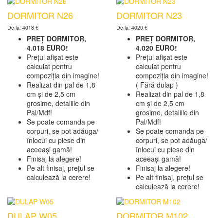
DORMITOR N26
DORMITOR N23
De la: 4018 €
De la: 4020 €
PREȚ DORMITOR,
PREȚ DORMITOR,
4.018 EURO!
4.020 EURO!
Prețul afișat este
Prețul afișat este
calculat pentru
calculat pentru
compoziția din imagine!
compoziția din imagine!
Realizat din pal de 1,8
( Fără dulap )
cm și de 2,5 cm
Realizat din pal de 1,8
grosime, detaliile din
cm și de 2,5 cm
Pal/Mdf!
grosime, detaliile din
Se poate comanda pe
Pal/Mdf!
corpuri, se pot adăuga/
Se poate comanda pe
înlocui cu piese din
corpuri, se pot adăuga/
aceeași gamă!
înlocui cu piese din
Finisaj la alegere!
aceeași gamă!
Pe alt finisaj, prețul se
Finisaj la alegere!
calculează la cerere!
Pe alt finisaj, prețul se
calculează la cerere!
DULAP W05
DORMITOR M102