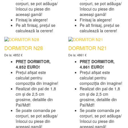
corpuri, se pot adăuga/
corpuri, se pot adăuga/
înlocui cu piese din
înlocui cu piese din
aceeași gamă!
aceeași gamă!
Finisaj la alegere!
Finisaj la alegere!
Pe alt finisaj, prețul se
Pe alt finisaj, prețul se
calculează la cerere!
calculează la cerere!
DORMITOR N28
DORMITOR N21
De la: 4852 €
De la: 4861 €
PREȚ DORMITOR,
PREȚ DORMITOR,
4.852 EURO!
4.861 EURO!
Prețul afișat este
Prețul afișat este
calculat pentru
calculat pentru
compoziția din imagine!
compoziția din imagine!
Realizat din pal de 1,8
Realizat din pal de 1,8
cm și de 2,5 cm
cm și de 2,5 cm
grosime, detaliile din
grosime, detaliile din
Pal/Mdf!
Pal/Mdf!
Se poate comanda pe
Se poate comanda pe
corpuri, se pot adăuga/
corpuri, se pot adăuga/
înlocui cu piese din
înlocui cu piese din
aceeași gamă!
aceeași gamă!