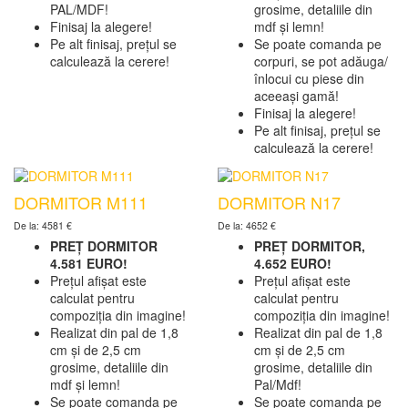
PAL/MDF!
grosime, detaliile din
Finisaj la alegere!
mdf și lemn!
Pe alt finisaj, prețul se
Se poate comanda pe
calculează la cerere!
corpuri, se pot adăuga/
înlocui cu piese din
aceeași gamă!
Finisaj la alegere!
Pe alt finisaj, prețul se
calculează la cerere!
DORMITOR M111
DORMITOR N17
De la: 4581 €
De la: 4652 €
PREȚ DORMITOR
PREȚ DORMITOR,
4.581 EURO!
4.652 EURO!
Prețul afișat este
Prețul afișat este
calculat pentru
calculat pentru
compoziția din imagine!
compoziția din imagine!
Realizat din pal de 1,8
Realizat din pal de 1,8
cm și de 2,5 cm
cm și de 2,5 cm
grosime, detaliile din
grosime, detaliile din
mdf și lemn!
Pal/Mdf!
Se poate comanda pe
Se poate comanda pe