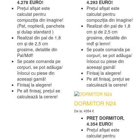
4.278
EURO!
4.293 EURO!
Prețul afișat este
Prețul afișat este
calculat pentru
calculat pentru
compoziția din imagine!
compoziția din imagine!
(Pat, noptieră, pancheta
Realizat din pal de 1,8
și dulap standard )
cm și de 2,5 cm
Realizat din pal de 1,8
grosime, detaliile din
cm și de 2,5 cm
mdf și lemn!
grosime, detaliile din
Se poate comanda pe
Pal/Mdf!
corpuri, se pot adăuga/
Se poate comanda pe
înlocui cu piese din
corpuri, se pot adăuga/
aceeași gamă!
înlocui cu piese din
Finisaj la alegere!
aceeași gamă!
Pe alt finisaj, prețul se
Finisaj la alegere!
calculează la cerere!
Pe alt finisaj, prețul se
calculează la cerere!
DORMITOR N24
De la: 4354 €
PREȚ DORMITOR,
4.354 EURO!
Prețul afișat este
calculat pentru