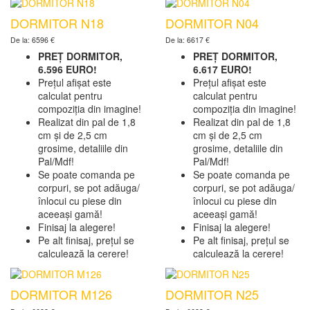
DORMITOR N18
DORMITOR N04
De la: 6596 €
De la: 6617 €
PREȚ DORMITOR,
PREȚ DORMITOR,
6.596 EURO!
6.617 EURO!
Prețul afișat este
Prețul afișat este
calculat pentru
calculat pentru
compoziția din imagine!
compoziția din imagine!
Realizat din pal de 1,8
Realizat din pal de 1,8
cm și de 2,5 cm
cm și de 2,5 cm
grosime, detaliile din
grosime, detaliile din
Pal/Mdf!
Pal/Mdf!
Se poate comanda pe
Se poate comanda pe
corpuri, se pot adăuga/
corpuri, se pot adăuga/
înlocui cu piese din
înlocui cu piese din
aceeași gamă!
aceeași gamă!
Finisaj la alegere!
Finisaj la alegere!
Pe alt finisaj, prețul se
Pe alt finisaj, prețul se
calculează la cerere!
calculează la cerere!
DORMITOR M126
DORMITOR N25