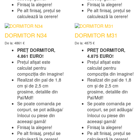
Finisaj la alegere!
Finisaj la alegere!
Pe alt finisaj, prețul se
Pe alt finisaj, prețul se
calculează la cerere!
calculează la cerere!
DORMITOR N34
DORMITOR M31
De la: 4861 €
De la: 4875 €
PREȚ DORMITOR,
PREȚ DORMITOR,
4.861 EURO!
4.875 EURO!
Prețul afișat este
Prețul afișat este
calculat pentru
calculat pentru
compoziția din imagine!
compoziția din imagine!
Realizat din pal de 1,8
Realizat din pal de 1,8
cm și de 2,5 cm
cm și de 2,5 cm
grosime, detaliile din
grosime, detaliile din
Pal/Mdf!
Pal/Mdf!
Se poate comanda pe
Se poate comanda pe
corpuri, se pot adăuga/
corpuri, se pot adăuga/
înlocui cu piese din
înlocui cu piese din
aceeași gamă!
aceeași gamă!
Finisaj la alegere!
Finisaj la alegere!
Pe alt finisaj, prețul se
Pe alt finisaj, prețul se
calculează la cerere!
calculează la cerere!