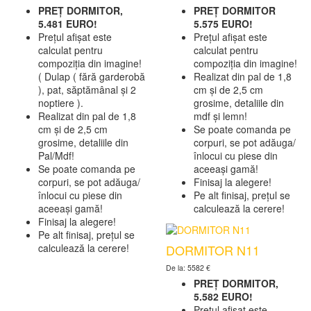
PREȚ DORMITOR,
PREȚ DORMITOR
5.481 EURO!
5.575 EURO!
Prețul afișat este
Prețul afișat este
calculat pentru
calculat pentru
compoziția din imagine!
compoziția din imagine!
( Dulap ( fără garderobă
Realizat din pal de 1,8
), pat, săptămânal și 2
cm și de 2,5 cm
noptiere ).
grosime, detaliile din
Realizat din pal de 1,8
mdf și lemn!
cm și de 2,5 cm
Se poate comanda pe
grosime, detaliile din
corpuri, se pot adăuga/
Pal/Mdf!
înlocui cu piese din
Se poate comanda pe
aceeași gamă!
corpuri, se pot adăuga/
Finisaj la alegere!
înlocui cu piese din
Pe alt finisaj, prețul se
aceeași gamă!
calculează la cerere!
Finisaj la alegere!
Pe alt finisaj, prețul se
DORMITOR N11
calculează la cerere!
De la: 5582 €
PREȚ DORMITOR,
5.582 EURO!
Prețul afișat este