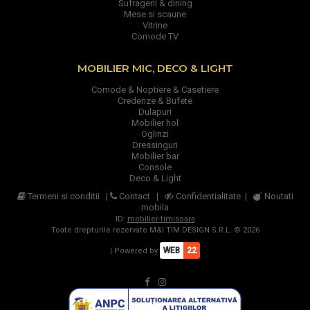
Sufragerii & dining
Mese si scaune
Vitrine
Comode TV
MOBILIER MIC, DECO & LIGHT
Comode & Noptiere & Casetiere
Credenze & Bufete
Dulapuri
Mobilier hol
Oglinzi
Dressinguri
Mobilier bar
Console
Deco & Light
Termeni si conditii
|
Contact
|
Confidentialitate
|
Noutati
mobila
ID:
mobilier-timisoara
Toate drepturile rezervate M&I TIM DESIGN S.R.L. © 2026
WEB
22
| Powered by