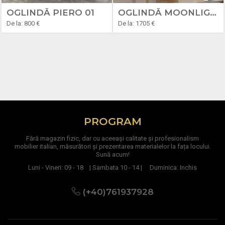
OGLINDĂ PIERO 01
OGLINDĂ MOONLIGHT
De la: 800 €
De la: 1705 €
PROGRAM
Fără magazin fizic, dar cu aceeași calitate și profesionalism
mobilier italian, măsurători și prezentarea materialelor la fața locului.
Sună acum!
Luni - Vineri: 09 - 18 | Sambata 10 - 14 | Duminica: Inchis
(+40)761937928