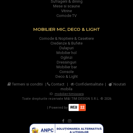
Sufragerii & dining
Mese si scaune
Vitrine
Comode TV
MOBILIER MIC, DECO & LIGHT
Comode & Noptiere & Casetiere
Credenze & Bufete
Dulapuri
Mobilier hol
Oglinzi
Dressinguri
Mobilier bar
Console
Deco & Light
Termeni si conditii
|
Contact
|
Confidentialitate
|
Noutati
mobila
ID:
mobilier-timisoara
Toate drepturile rezervate M&I TIM DESIGN S.R.L. © 2026
WEB
22
| Powered by