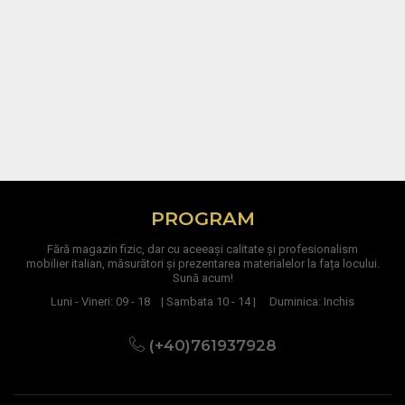
PROGRAM
Fără magazin fizic, dar cu aceeași calitate și profesionalism
mobilier italian, măsurători și prezentarea materialelor la fața locului.
Sună acum!
Luni - Vineri: 09 - 18 | Sambata 10 - 14 | Duminica: Inchis
(+40)761937928