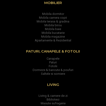
MOBILIER
Mobila dormitor
Mobila camera copii
Mobila terasa & gradina
Mobila birou
Mobila baie
Mobila bucatarie
Mobila magazine
Apartamente & Rezidential
PATURI, CANAPELE & FOTOLII
Canapele
Paturi
Fotolii
Dormeze & bancute & poufuri
Saltele si somiere
LIVING
Living & camere de zi
Biblioteci
Masute sufragerie