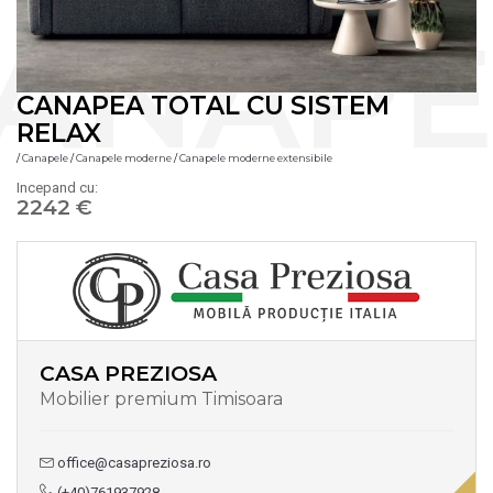
CANAPEA TOTAL CU SISTEM
RELAX
/
Canapele
/
Canapele moderne
/
Canapele moderne extensibile
Incepand cu:
2242 €
CASA PREZIOSA
Mobilier premium Timisoara
office@casapreziosa.ro
(+40)761937928