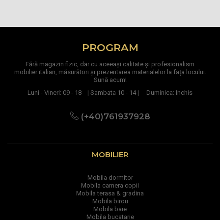
PROGRAM
Fără magazin fizic, dar cu aceeași calitate și profesionalism
mobilier italian, măsurători și prezentarea materialelor la fața locului.
Sună acum!
Luni - Vineri: 09 - 18 | Sambata 10 - 14 | Duminica: Inchis
(+40)761937928
MOBILIER
Mobila dormitor
Mobila camera copii
Mobila terasa & gradina
Mobila birou
Mobila baie
Mobila bucatarie