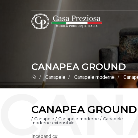
CANAPEA GROUND
Canapele
Canapele moderne
Canape
CANAPEA GROUND
/
Canapele
/
Canapele moderne
/
Canapele
moderne extensibile
Incepand cu: