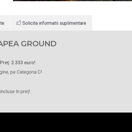
ate
Solicita informatii suplimentare
NAPEA GROUND
 Preț: 2.333 euro!
agine, pe Categoria C!
incluse în preț!