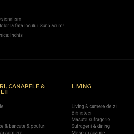
fesionalism
lelor la fața locului. Sună acum!
ica: Inchis
RI, CANAPELE &
LIVING
LII
le
Living & camere de zi
Biblioteci
Masute sufragerie
 & bancute & poufuri
Sufragerii & dining
 si somiere
Mese si scaune