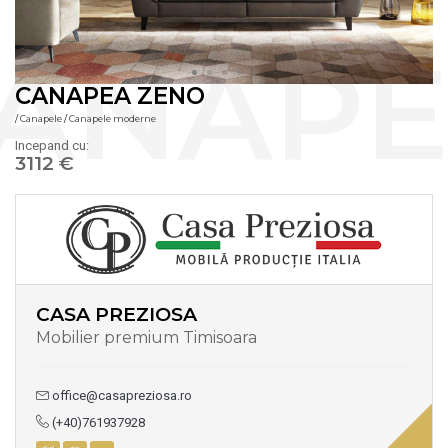
CANAPEA ZENO
/
Canapele
/
Canapele moderne
Incepand cu:
3112 €
CASA PREZIOSA
Mobilier premium Timisoara
office@casapreziosa.ro
(+40)761937928