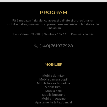
PROGRAM
Fără magazin fizic, dar cu aceeași calitate și profesionalism
mobilier italian, măsurători și prezentarea materialelor la fața locului.
Sună acum!
Luni - Vineri: 09 - 18 | Sambata 10 - 14 | Duminica: Inchis
(+40)761937928
MOBILIER
Mobila dormitor
Mobila camera copii
Mobila terasa & gradina
Mobila birou
Mobila baie
Mobila bucatarie
Mobila magazine
Apartamente & Rezidential